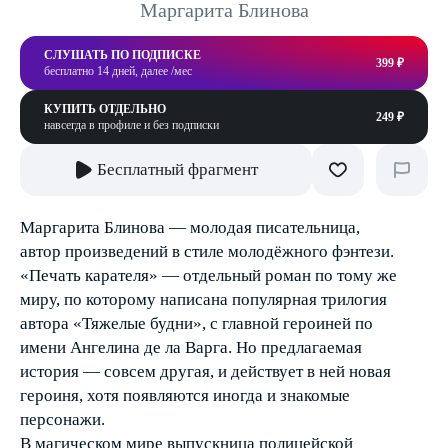
Маргарита Блинова
СЛУШАТЬ ПО ПОДПИСКЕ
399 ₽
бесплатно 14 дней, далее /мес
КУПИТЬ ОТДЕЛЬНО
249 ₽
навсегда в профиле и без подписки
Бесплатный фрагмент
Маргарита Блинова — молодая писательница,
автор произведений в стиле молодёжного фэнтези.
«Печать карателя» — отдельный роман по тому же
миру, по которому написана популярная трилогия
автора «Тяжелые будни», с главной героиней по
имени Ангелина де ла Варга. Но предлагаемая
история — совсем другая, и действует в ней новая
героиня, хотя появляются иногда и знакомые
персонажи.
В магическом мире выпускница полицейской