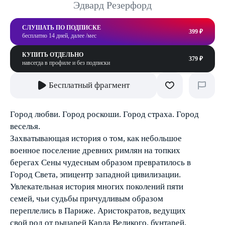
Эдвард Резерфорд
СЛУШАТЬ ПО ПОДПИСКЕ
399 ₽
бесплатно 14 дней, далее /мес
КУПИТЬ ОТДЕЛЬНО
379 ₽
навсегда в профиле и без подписки
Бесплатный фрагмент
Город любви. Город роскоши. Город страха. Город
веселья.
Захватывающая история о том, как небольшое
военное поселение древних римлян на топких
берегах Сены чудесным образом превратилось в
Город Света, эпицентр западной цивилизации.
Увлекательная история многих поколений пяти
семей, чьи судьбы причудливым образом
переплелись в Париже. Аристократов, ведущих
свой род от рыцарей Карла Великого, бунтарей,