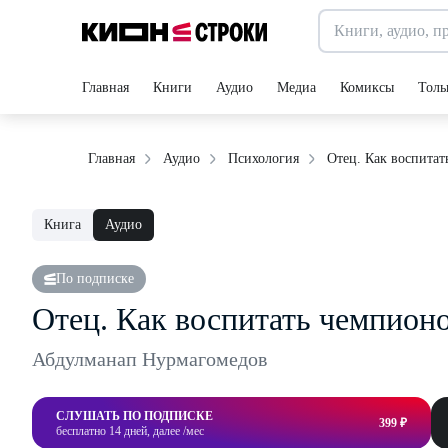
Главная
Книги
Аудио
Медиа
Комиксы
Толь
Отец. Как воспитат
Главная
Аудио
Психология
Книга
Аудио
По подписке
Отец. Как воспитать чемпионо
Абдулманап Нурмагомедов
СЛУШАТЬ ПО ПОДПИСКЕ
399 ₽
бесплатно 14 дней, далее /мес