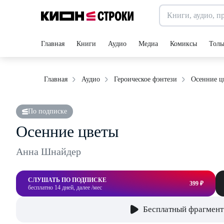
Главная
Книги
Аудио
Медиа
Комиксы
Толь
Осенние ц
Главная
Аудио
Героическое фэнтези
По подписке
Осенние цветы
Анна Шнайдер
СЛУШАТЬ ПО ПОДПИСКЕ
399 ₽
бесплатно 14 дней, далее /мес
Бесплатный фрагмент