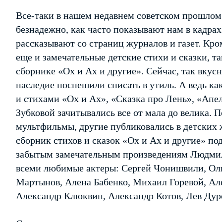
Все-таки в нашем недавнем советском прошлом н
безнадежно, как часто показывают нам в кадр
рассказывают со страниц журналов и газет. Кр
еще и замечательные детские стихи и сказки, т
сборнике «Ох и Ах и другие». Сейчас, так вкусно
наследие поспешили списать в утиль. А ведь ка
и стихами «Ох и Ах», «Сказка про Лень», «Ап
Зубковой зачитывались все от мала до велика. 
мультфильмы, другие публиковались в детских 
сборник стихов и сказок «Ох и Ах и другие» п
забытым замечательным произведениям Людмилы
всеми любимые актеры: Сергей Чонишвили, Ол
Мартынов, Алена Бабенко, Михаил Горевой, Але
Александр Клюквин, Александр Котов, Лев Дур