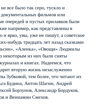
е все было так серо, тускло и
ах документальных фильмов или
оме очередей и пустых прилавков были
акие например, как представлены в
 и ярко, увы, уже не пишут, а советское
ких-нибудь тридцать лет назад сказками
ельсин», «Аленка», «Овощи» Людмилы
По некоторым из них были сняты
журналах и книгах. Надеемся, что
одарит вторую жизнь незаслуженно
 Зубковой, тем более, что читают их
ьга Будина, Антон Шагин, Андрей
ксей Борзунов, Александр Бордуков,
ов и Вениамин Смехов.