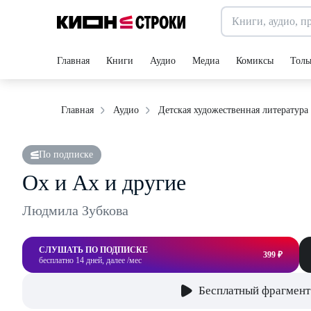
Главная
Книги
Аудио
Медиа
Комиксы
Толь
Главная
Аудио
Детская художественная литература
По подписке
Ох и Ах и другие
Людмила Зубкова
СЛУШАТЬ ПО ПОДПИСКЕ
399 ₽
бесплатно 14 дней, далее /мес
Бесплатный фрагмент