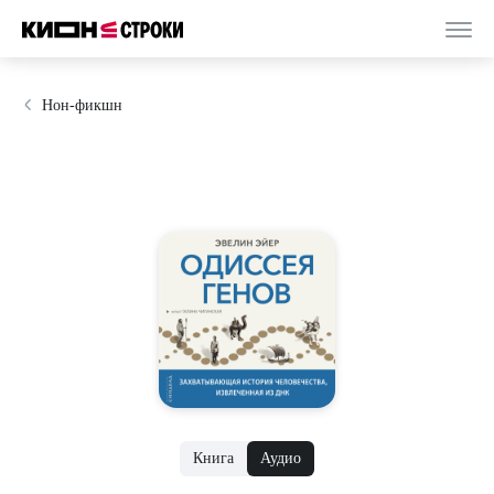
Нон-фикшн
Книга
Аудио