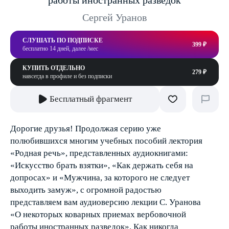
работы иностранных разведок
Сергей Уранов
СЛУШАТЬ ПО ПОДПИСКЕ
399 ₽
бесплатно 14 дней, далее /мес
КУПИТЬ ОТДЕЛЬНО
279 ₽
навсегда в профиле и без подписки
Бесплатный фрагмент
Дорогие друзья! Продолжая серию уже
полюбившихся многим учебных пособий лектория
«Родная речь», представленных аудиокнигами:
«Искусство брать взятки», «Как держать себя на
допросах» и «Мужчина, за которого не следует
выходить замуж», с огромной радостью
представляем вам аудиоверсию лекции С. Уранова
«О некоторых коварных приемах вербовочной
работы иностранных разведок». Как никогда