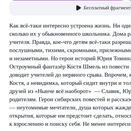
Бесплатный фрагмент
Как всё-таки интересно устроена жизнь. Ни оди
сколько их у обыкновенного школьника. Дома 
учителя. Правда, кое-что детям всё-таки разре
послушными, тихими, скромными, прилежными
и незаметными. Но герои историй Юрия Томина
Остроумный фантазёр Костя Шмель из повести «
доводит учителей до нервного срыва. Впрочем, к
Костя, а невидимка, который сидит внутри и то
друзей из «Нынче всё наоборот» — Славик, Ю
родителям. Герои сибирских повестей и расс
— неутомимые мечтатели, душа которых жажде
открытия, которые им предстоит сделать, относя
к взрослению и поиску себя. Не менее интерес