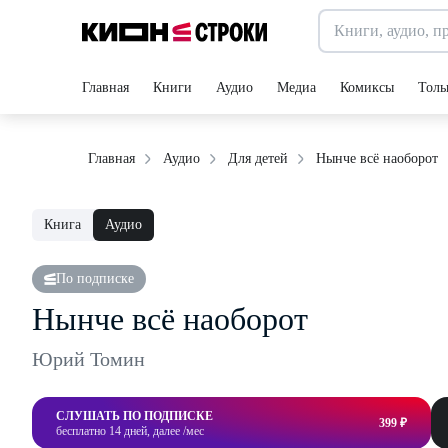
Главная
Книги
Аудио
Медиа
Комиксы
Толь
Нынче всё наоборот
Главная
Аудио
Для детей
Книга
Аудио
По подписке
Нынче всё наоборот
Юрий Томин
СЛУШАТЬ ПО ПОДПИСКЕ
399 ₽
бесплатно 14 дней, далее /мес