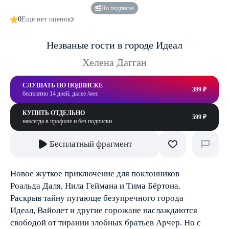
По подписке
0
Ещё нет оценок
Незваные гости в городе Идеал
Хелена Дагган
СЛУШАТЬ ПО ПОДПИСКЕ
399 ₽
бесплатно 14 дней, далее /мес
КУПИТЬ ОТДЕЛЬНО
599 ₽
навсегда в профиле и без подписки
Бесплатный фрагмент
Новое жуткое приключение для поклонников
Роальда Даля, Нила Геймана и Тима Бёртона.
Раскрыв тайну пугающе безупречного города
Идеал, Вайолет и другие горожане наслаждаются
свободой от тирании злобных братьев Арчер. Но с