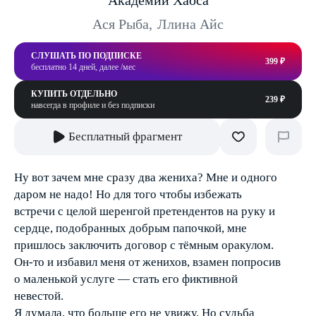
Академии Хаоса
Ася Рыба
,
Ллина Айс
СЛУШАТЬ ПО ПОДПИСКЕ
399 ₽
бесплатно 14 дней, далее /мес
КУПИТЬ ОТДЕЛЬНО
239 ₽
навсегда в профиле и без подписки
Бесплатный фрагмент
Ну вот зачем мне сразу два жениха? Мне и одного
даром не надо! Но для того чтобы избежать
встречи с целой шеренгой претендентов на руку и
сердце, подобранных добрым папочкой, мне
пришлось заключить договор с тёмным оракулом.
Он-то и избавил меня от женихов, взамен попросив
о маленькой услуге — стать его фиктивной
невестой.
Я думала, что больше его не увижу. Но судьба