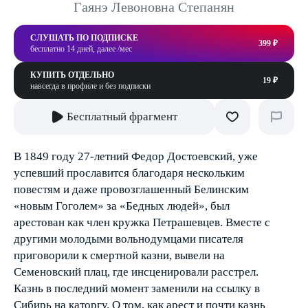
Гаянэ Левоновна Степанян
СЛУШАТЬ ПО ПОДПИСКЕ
399 ₽
бесплатно 14 дней, далее /мес
КУПИТЬ ОТДЕЛЬНО
19 ₽
навсегда в профиле и без подписки
Бесплатный фрагмент
В 1849 году 27-летний Федор Достоевский, уже
успевший прославится благодаря нескольким
повестям и даже провозглашенный Белинским
«новым Гоголем» за «Бедных людей», был
арестован как член кружка Петрашевцев. Вместе с
другими молодыми вольнодумцами писателя
приговорили к смертной казни, вывели на
Семеновский плац, где инсценировали расстрел.
Казнь в последний момент заменили на ссылку в
Сибирь на каторгу. О том, как арест и почти казнь