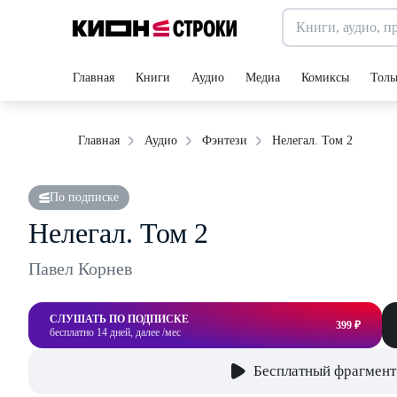
Главная
Книги
Аудио
Медиа
Комиксы
Толь
Нелегал. Том 2
Главная
Аудио
Фэнтези
По подписке
Нелегал. Том 2
Павел Корнев
СЛУШАТЬ ПО ПОДПИСКЕ
399 ₽
бесплатно 14 дней, далее /мес
Бесплатный фрагмент