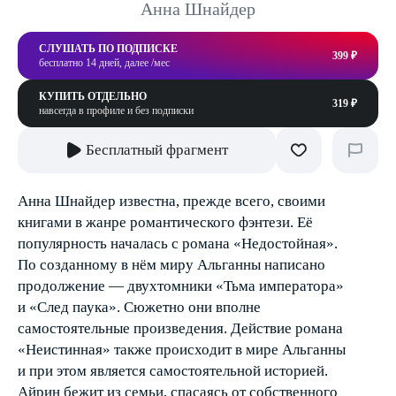
Анна Шнайдер
СЛУШАТЬ ПО ПОДПИСКЕ
399 ₽
бесплатно 14 дней, далее /мес
КУПИТЬ ОТДЕЛЬНО
319 ₽
навсегда в профиле и без подписки
Бесплатный фрагмент
Анна Шнайдер известна, прежде всего, своими
книгами в жанре романтического фэнтези. Её
популярность началась с романа «Недостойная».
По созданному в нём миру Альганны написано
продолжение — двухтомники «Тьма императора»
и «След паука». Сюжетно они вполне
самостоятельные произведения. Действие романа
«Неистинная» также происходит в мире Альганны
и при этом является самостоятельной историей.
Айрин бежит из семьи, спасаясь от собственного