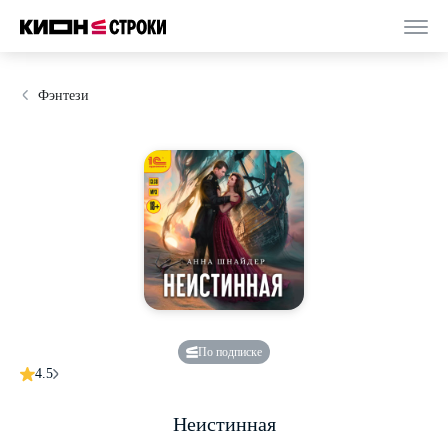
Фэнтези
По подписке
4.5
Неистинная