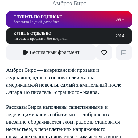
Амброз Бирс
СЛУШАТЬ ПО ПОДПИСКЕ
399 ₽
бесплатно 14 дней, далее /мес
КУПИТЬ ОТДЕЛЬНО
299 ₽
навсегда в профиле и без подписки
Бесплатный фрагмент
Амброз Бирс — американский прозаик и
журналист, один из основателей жанра
американской новеллы, самый значительный после
Эдгара По писатель «страшного» жанра.
Рассказы Бирса наполнены таинственными и
леденящими кровь событиями — добро в них
внезапно оборачивается злом, радость становится
несчастьем, в переплетениях напряжённого
сюжета реальность сливается с вымыслом, а конец