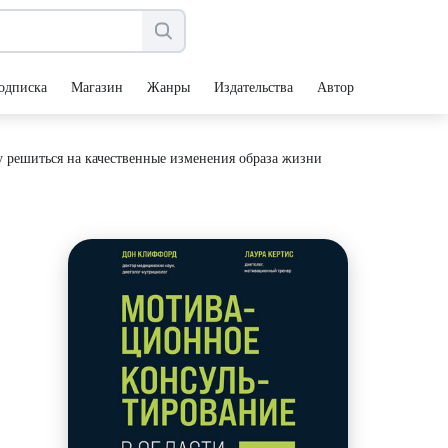
одписка
Магазин
Жанры
Издательства
Авторы
у решиться на качественные изменения образа жизни