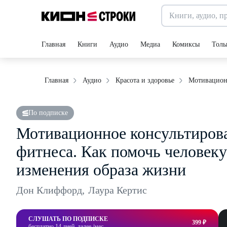
Главная
Книги
Аудио
Медиа
Комиксы
Толь
Мотивационн
Главная
Аудио
Красота и здоровье
По подписке
Мотивационное консультирова
фитнеса. Как помочь человек
изменения образа жизни
Дон Клиффорд
,
Лаура Кертис
СЛУШАТЬ ПО ПОДПИСКЕ
399 ₽
бесплатно 14 дней, далее /мес