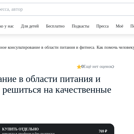
ко у нас
Для детей
Бесплатно
Подкасты
Пресса
Моё
П
ое консультирование в области питания и фитнеса. Как помочь человек
0
Ещё нет оценок
ние в области питания и
у решиться на качественные
КУПИТЬ ОТДЕЛЬНО
769 ₽
навсегда в профиле и без подписки