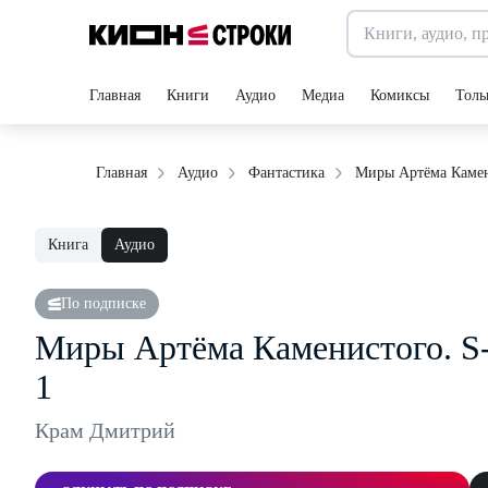
Главная
Книги
Аудио
Медиа
Комиксы
Толь
Миры Артёма Камени
Главная
Аудио
Фантастика
Книга
Аудио
По подписке
Миры Артёма Каменистого. S-
1
Крам Дмитрий