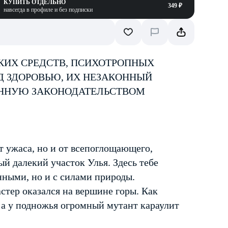
КУПИТЬ ОТДЕЛЬНО
349 ₽
навсегда в профиле и без подписки
КИХ СРЕДСТВ, ПСИХОТРОПНЫХ
Д ЗДОРОВЬЮ, ИХ НЕЗАКОННЫЙ
ЕННУЮ ЗАКОНОДАТЕЛЬСТВОМ
от ужаса, но и от всепоглощающего,
й далекий участок Улья. Здесь тебе
енными, но и с силами природы.
стер оказался на вершине горы. Как
, а у подножья огромный мутант караулит