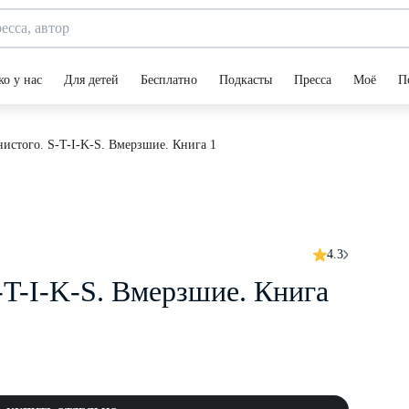
ко у нас
Для детей
Бесплатно
Подкасты
Пресса
Моё
П
стого. S-T-I-K-S. Вмерзшие. Книга 1
4.3
T-I-K-S. Вмерзшие. Книга