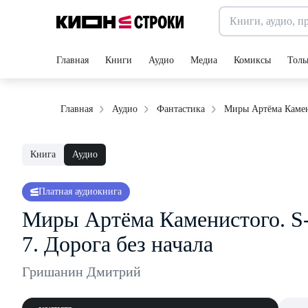
Главная
Книги
Аудио
Медиа
Комиксы
Толь
Миры Артёма Камени
Главная
Аудио
Фантастика
Книга
Аудио
Платная аудиокнига
Миры Артёма Каменистого. S-
7. Дорога без начала
Гришанин Дмитрий