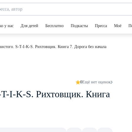
ко у нас
Для детей
Бесплатно
Подкасты
Пресса
Моё
П
стого. S-T-I-K-S. Рихтовщик. Книга 7. Дорога без начала
0
Ещё нет оценок
T-I-K-S. Рихтовщик. Книга