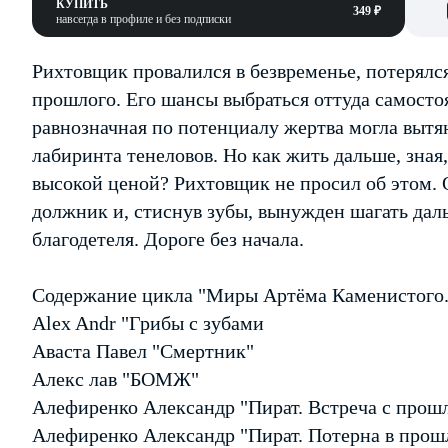
КУПИТЬ
349 ₽
навсегда в профиле и без подписки
Рихтовщик провалился в безвременье, потерялся
прошлого. Его шансы выбраться оттуда самосто
равнозначная по потенциалу жертва могла вытя
лабиринта тенеловов. Но как жить дальше, зная,
высокой ценой? Рихтовщик не просил об этом. 
должник и, стиснув зубы, вынужден шагать дал
благодетеля. Дороге без начала.
Содержание цикла "Миры Артёма Каменистого. 
Alex Andr "Грибы с зубами
Аваста Павел "Смертник"
Алекс лав "БОМЖ"
Алефиренко Александр "Пират. Встреча с прош
Алефиренко Александр "Пират. Потерна в прош