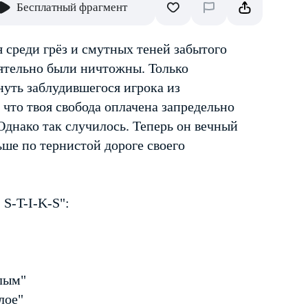
Бесплатный фрагмент
 среди грёз и смутных теней забытого
ятельно были ничтожны. Только
нуть заблудившегося игрока из
 что твоя свобода оплачена запредельно
Однако так случилось. Теперь он вечный
ьше по тернистой дороге своего
S-T-I-K-S":
лым"
лое"