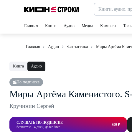
Главная
Книги
Аудио
Медиа
Комиксы
Толь
Миры Артёма Камени
Главная
Аудио
Фантастика
Книга
Аудио
По подписке
Миры Артёма Каменистого. S-
Кручинин Сергей
СЛУШАТЬ ПО ПОДПИСКЕ
399 ₽
бесплатно 14 дней, далее /мес