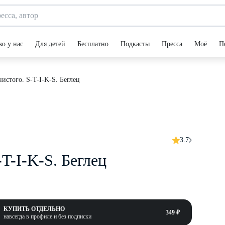
ко у нас
Для детей
Бесплатно
Подкасты
Пресса
Моё
П
стого. S-T-I-K-S. Беглец
3.7
T-I-K-S. Беглец
КУПИТЬ ОТДЕЛЬНО
349 ₽
навсегда в профиле и без подписки