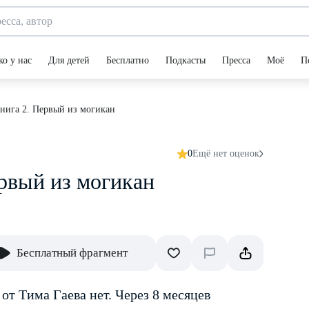
ко у нас
Для детей
Бесплатно
Подкасты
Пресса
Моё
П
нига 2. Первый из могикан
0
Ещё нет оценок
ервый из могикан
Бесплатный фрагмент
от Тима Гаева нет. Через 8 месяцев