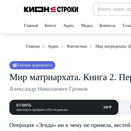
Главная
Книги
Аудио
Медиа
Комиксы
Толь
Мир матриархата. К
Главная
Аудио
Фантастика
Платная аудиокнига
Мир матриархата. Книга 2. П
Александр Николаевич Громов
КУПИТЬ
349 ₽
навсегда в профиле и без подписки
Операция «Эгида» ни к чему не привела, вестей 