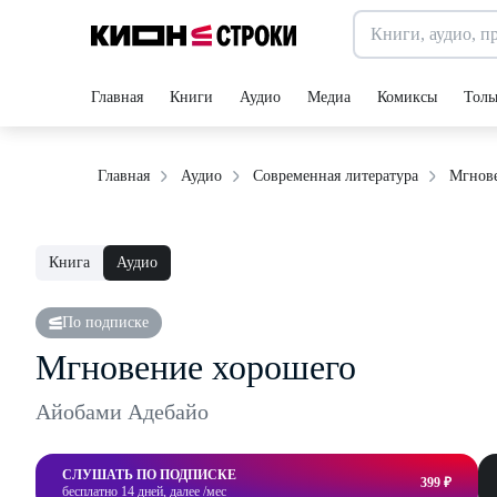
Главная
Книги
Аудио
Медиа
Комиксы
Толь
Мгнове
Главная
Аудио
Современная литература
Книга
Аудио
По подписке
Мгновение хорошего
Айобами Адебайо
СЛУШАТЬ ПО ПОДПИСКЕ
399 ₽
бесплатно 14 дней, далее /мес