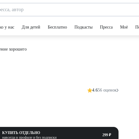
ко у нас
Для детей
Бесплатно
Подкасты
Пресса
Моё
П
ние хорошего
4.6
56 оценок
КУПИТЬ ОТДЕЛЬНО
299 ₽
навсегда в профиле и без подписки