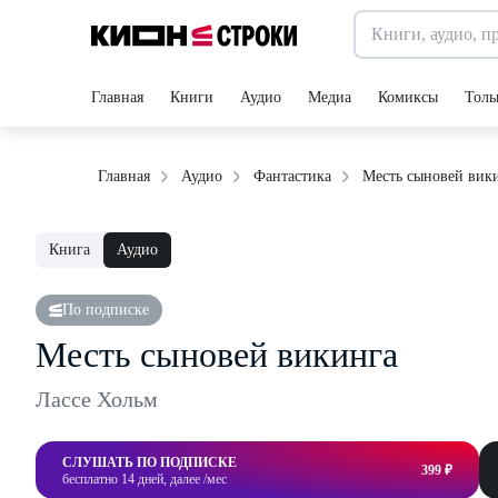
Главная
Книги
Аудио
Медиа
Комиксы
Толь
Месть сыновей вик
Главная
Аудио
Фантастика
Книга
Аудио
По подписке
Месть сыновей викинга
Лассе Хольм
СЛУШАТЬ ПО ПОДПИСКЕ
399 ₽
бесплатно 14 дней, далее /мес