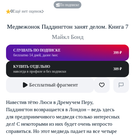
По подписке
0
Ещё нет оценок
Медвежонок Паддингтон занят делом. Книга 7
Майкл Бонд
СЛУШАТЬ ПО ПОДПИСКЕ
399 ₽
бесплатно 14 дней, далее /мес
КУПИТЬ ОТДЕЛЬНО
309 ₽
навсегда в профиле и без подписки
Бесплатный фрагмент
Навестив тётю Люси в Дремучем Перу,
Паддингтон возвращается в Лондон – ведь здесь
для предприимчивого медведя столько интересных
дел! С некоторыми из них будет очень непросто
справиться. Но этот медведь падает на все четыре