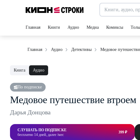
Главная
Книги
Аудио
Медиа
Комиксы
Толь
Медовое путешестви
Главная
Аудио
Детективы
Книга
Аудио
По подписке
Медовое путешествие втроем
Дарья Донцова
СЛУШАТЬ ПО ПОДПИСКЕ
399 ₽
бесплатно 14 дней, далее /мес