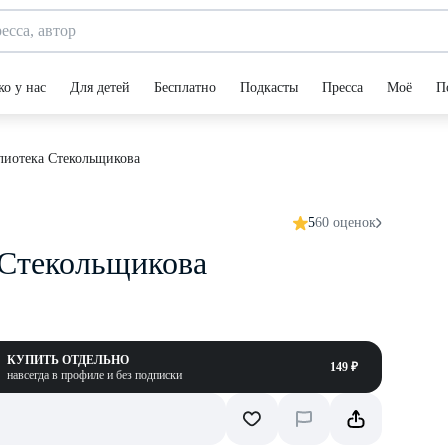
ко у нас
Для детей
Бесплатно
Подкасты
Пресса
Моё
П
лиотека Стекольщикова
5
60 оценок
 Стекольщикова
КУПИТЬ ОТДЕЛЬНО
149 ₽
навсегда в профиле и без подписки