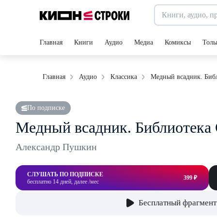
Главная
Книги
Аудио
Медиа
Комиксы
Толь
Медный всадник. Биб
Главная
Аудио
Классика
По подписке
Медный всадник. Библиотека
Александр Пушкин
СЛУШАТЬ ПО ПОДПИСКЕ
399 ₽
бесплатно 14 дней, далее /мес
Бесплатный фрагмент