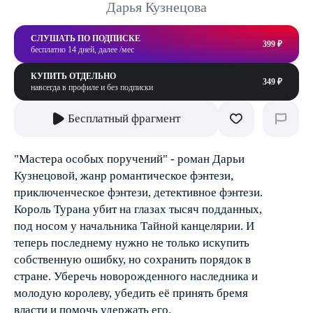
Дарья Кузнецова
СЛУШАТЬ ПО ПОДПИСКЕ
399 ₽
бесплатно 14 дней, далее /мес
КУПИТЬ ОТДЕЛЬНО
349 ₽
навсегда в профиле и без подписки
Бесплатный фрагмент
"Мастера особых поручений" - роман Дарьи
Кузнецовой, жанр романтическое фэнтези,
приключенческое фэнтези, детективное фэнтези.
Король Турана убит на глазах тысяч подданных,
под носом у начальника Тайной канцелярии. И
теперь последнему нужно не только искупить
собственную ошибку, но сохранить порядок в
стране. Уберечь новорожденного наследника и
молодую королеву, убедить её принять бремя
власти и помочь удержать его.