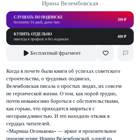
Ирина Велембовская
СЛУШАТЬ ПО ПОДПИСКЕ
399 ₽
бесплатно 14 дней, далее /мес
КУПИТЬ ОТДЕЛЬНО
408 ₽
навсегда в профиле и без подписки
Бесплатный фрагмент
Когда в почете были книги об успехах советского
строительства, о трудовых подвигах,
Велембовская писала о простых людях, их совсем
не героической жизни. О том, как порой трудно,
почти невыносимо бороться с обстоятельствами,
как горько, что приходится мириться с
несправедливостью. И это находило отклик в
сердцах читателей.
«Мариша Огонькова» — яркое и пронзительное
произведение Ирины Велембовской, одной из