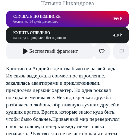
Татьяна Никандрова
СЛУШАТЬ ПО ПОДПИСКЕ
399 ₽
бесплатно 14 дней, далее /мес
КУПИТЬ ОТДЕЛЬНО
419 ₽
навсегда в профиле и без подписки
Бесплатный фрагмент
Кристина и Андрей с детства были не разлей вода.
Их связь выдержала совместное взросление,
закалилась авантюрами и приключениями,
преодолела дерзкий характер. Но одна роковая
поездка изменила все. Некогда крепкая дружба
разбилась о любовь, обратившую лучших друзей в
худших врагов. Врагов, которые знают куда бить,
чтобы было больнее.Привычный мир перевернулся
с ног на голову, и теперь между ними только
ненависть. Чувство, что не ведает пощады и дотла