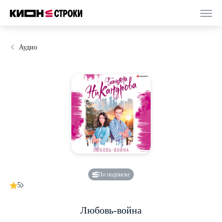
Аудио
По подписке
5
Любовь-война