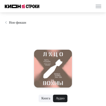
Нон-фикшн
Книга
Аудио