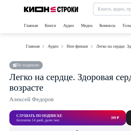
Главная
Книги
Аудио
Медиа
Комиксы
Толь
Легко на сердце. З
Главная
Аудио
Нон-фикшн
По подписке
Легко на сердце. Здоровая се
возрасте
Алексей Федоров
СЛУШАТЬ ПО ПОДПИСКЕ
399 ₽
бесплатно 14 дней, далее /мес