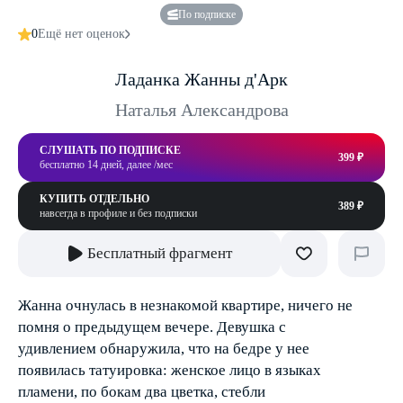
По подписке
0
Ещё нет оценок
Ладанка Жанны д'Арк
Наталья Александрова
СЛУШАТЬ ПО ПОДПИСКЕ
399 ₽
бесплатно 14 дней, далее /мес
КУПИТЬ ОТДЕЛЬНО
389 ₽
навсегда в профиле и без подписки
Бесплатный фрагмент
Жанна очнулась в незнакомой квартире, ничего не
помня о предыдущем вечере. Девушка с
удивлением обнаружила, что на бедре у нее
появилась татуировка: женское лицо в языках
пламени, по бокам два цветка, стебли