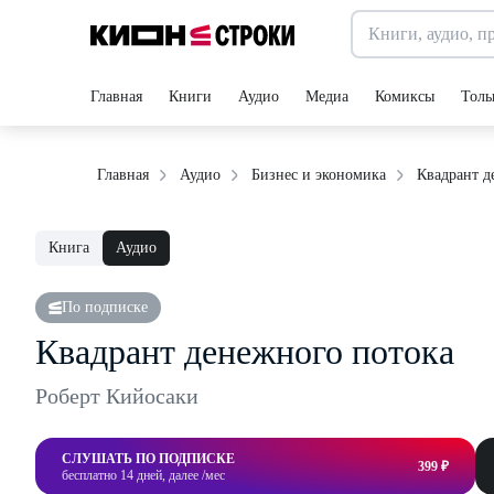
Главная
Книги
Аудио
Медиа
Комиксы
Толь
Квадрант д
Главная
Аудио
Бизнес и экономика
Книга
Аудио
По подписке
Квадрант денежного потока
Роберт Кийосаки
СЛУШАТЬ ПО ПОДПИСКЕ
399 ₽
бесплатно 14 дней, далее /мес