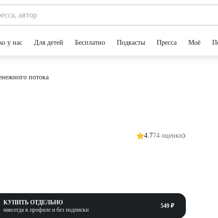
ко у нас
Для детей
Бесплатно
Подкасты
Пресса
Моё
П
енежного потока
4.7
74 оценки
КУПИТЬ ОТДЕЛЬНО
549 ₽
навсегда в профиле и без подписки