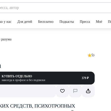
ко у нас
Для детей
Бесплатно
Подкасты
Пресса
Моё
П
 разума
5
а
КУПИТЬ ОТДЕЛЬНО
379 ₽
навсегда в профиле и без подписки
КИХ СРЕДСТВ, ПСИХОТРОПНЫХ