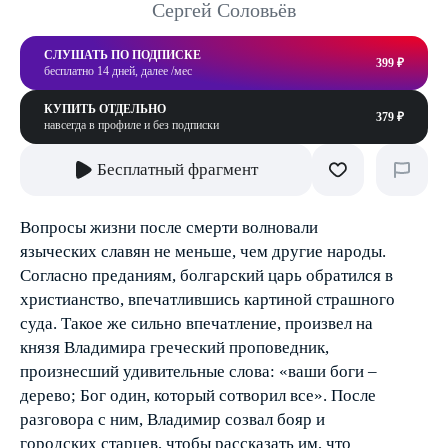
Сергей Соловьёв
СЛУШАТЬ ПО ПОДПИСКЕ
399 ₽
бесплатно 14 дней, далее /мес
КУПИТЬ ОТДЕЛЬНО
379 ₽
навсегда в профиле и без подписки
Бесплатный фрагмент
Вопросы жизни после смерти волновали
языческих славян не меньше, чем другие народы.
Согласно преданиям, болгарский царь обратился в
христианство, впечатлившись картиной страшного
суда. Такое же сильно впечатление, произвел на
князя Владимира греческий проповедник,
произнесший удивительные слова: «ваши боги –
дерево; Бог один, который сотворил все». После
разговора с ним, Владимир созвал бояр и
городских старцев, чтобы рассказать им, что