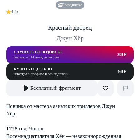
По подписке
4.4
Красный дворец
Джун Хёр
СЛУШАТЬ ПО ПОДПИСКЕ
399 ₽
бесплатно 14 дней, далее /мес
КУПИТЬ ОТДЕЛЬНО
469 ₽
навсегда в профиле и без подписки
Бесплатный фрагмент
Новинка от мастера азиатских триллеров Джун
Хёр.
1758 год, Чосон.
Восемнадцатилетняя Хён — незаконнорожденная