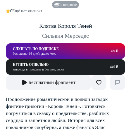
По подписке
0
Ещё нет оценок
Клятва Короля Теней
Сильвия Мерседес
СЛУШАТЬ ПО ПОДПИСКЕ
399 ₽
бесплатно 14 дней, далее /мес
КУПИТЬ ОТДЕЛЬНО
449 ₽
навсегда в профиле и без подписки
Бесплатный фрагмент
Продолжение романтической и полной загадок
фэнтези-трилогии «Король Теней». Готовьтесь
погрузиться в сказку о предательстве, разбитых
сердцах и запретной любви. История для всех
поклонников слоуберна, а также фанатов Элис