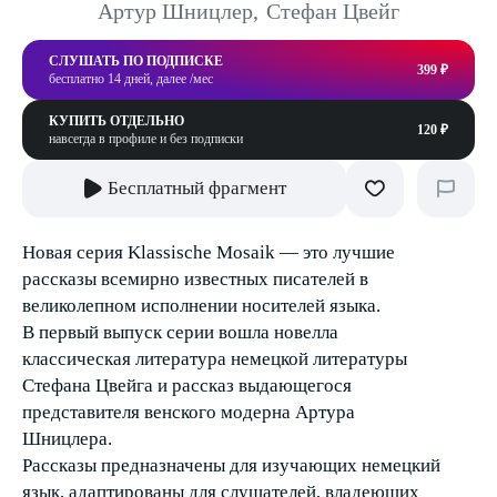
Артур Шницлер
,
Стефан Цвейг
СЛУШАТЬ ПО ПОДПИСКЕ
399 ₽
бесплатно 14 дней, далее /мес
КУПИТЬ ОТДЕЛЬНО
120 ₽
навсегда в профиле и без подписки
Бесплатный фрагмент
Новая серия Klassische Mosaik — это лучшие
рассказы всемирно известных писателей в
великолепном исполнении носителей языка.
В первый выпуск серии вошла новелла
классическая литература немецкой литературы
Стефана Цвейга и рассказ выдающегося
представителя венского модерна Артура
Шницлера.
Рассказы предназначены для изучающих немецкий
язык, адаптированы для слушателей, владеющих