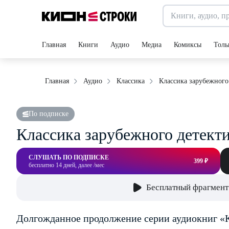
Главная
Книги
Аудио
Медиа
Комиксы
Толь
Классика зарубежного
Главная
Аудио
Классика
По подписке
Классика зарубежного детекти
СЛУШАТЬ ПО ПОДПИСКЕ
399 ₽
бесплатно 14 дней, далее /мес
Бесплатный фрагмент
Долгожданное продолжение серии аудиокниг «К