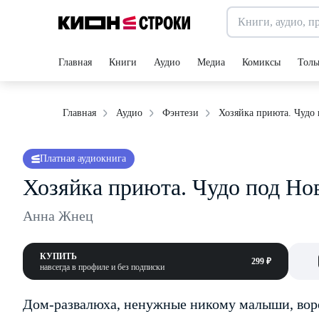
Главная
Книги
Аудио
Медиа
Комиксы
Толь
Хозяйка приюта. Чудо
Главная
Аудио
Фэнтези
Платная аудиокнига
Хозяйка приюта. Чудо под Но
Анна Жнец
КУПИТЬ
299 ₽
навсегда в профиле и без подписки
Дом-развалюха, ненужные никому малыши, воро