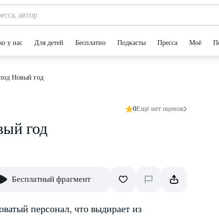
ко у нас
Для детей
Бесплатно
Подкасты
Пресса
Моё
П
 под Новый год
0
Ещё нет оценок
вый год
Бесплатный фрагмент
ватый персонал, что выдирает из