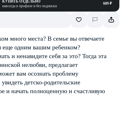
КУПИТЬ ОТДЕЛЬНО
609 ₽
навсегда в профиле и без подписки
ом много места? В семье вы отвечаете
тся еще одним вашим ребенком?
ать и ненавидите себя за это? Тогда эта
еринской нелюбви, предлагает
оможет вам осознать проблему
 увидеть детско-родительские
ое и начать полноценную и счастливую