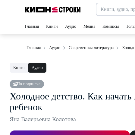
Главная
Книги
Аудио
Медиа
Комиксы
Толь
Холодн
Главная
Аудио
Современная литература
Книга
Аудио
По подписке
Холодное детство. Как начат
ребенок
Яна Валерьевна Колотова