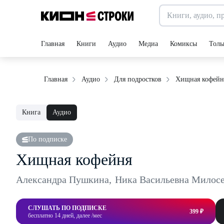
Главная
Книги
Аудио
Медиа
Комиксы
Толь
Хищная кофейн
Главная
Аудио
Для подростков
Книга
Аудио
По подписке
Хищная кофейня
Александра Пушкина
,
Ника Васильевна Милос
СЛУШАТЬ ПО ПОДПИСКЕ
399 ₽
бесплатно 14 дней, далее /мес