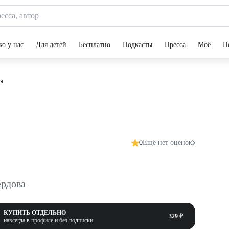
ко у нас
Для детей
Бесплатно
Подкасты
Пресса
Моё
П
я
0
Ещё нет оценок
ердова
КУПИТЬ ОТДЕЛЬНО
329 ₽
навсегда в профиле и без подписки