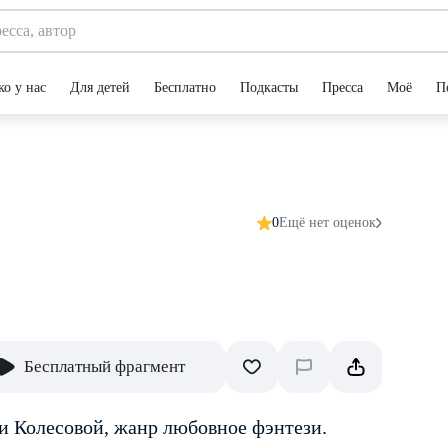
ко у нас
Для детей
Бесплатно
Подкасты
Пресса
Моё
П
0
Ещё нет оценок
Бесплатный фрагмент
и Колесовой, жанр любовное фэнтези.