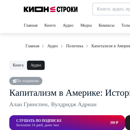
Главная
Книги
Аудио
Медиа
Комиксы
Толь
Капитализм в Америк
Главная
Аудио
Политика
Книга
Аудио
По подписке
Капитализм в Америке: Истор
Алан Гринспен
,
Вулдридж Адриан
СЛУШАТЬ ПО ПОДПИСКЕ
399 ₽
бесплатно 14 дней, далее /мес