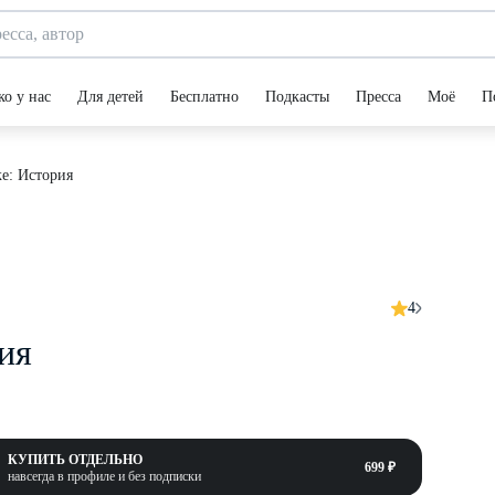
ко у нас
Для детей
Бесплатно
Подкасты
Пресса
Моё
П
е: История
4
ия
КУПИТЬ ОТДЕЛЬНО
699 ₽
навсегда в профиле и без подписки