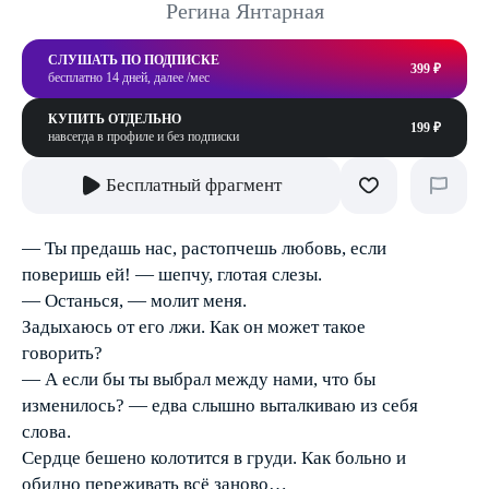
Регина Янтарная
СЛУШАТЬ ПО ПОДПИСКЕ
399 ₽
бесплатно 14 дней, далее /мес
КУПИТЬ ОТДЕЛЬНО
199 ₽
навсегда в профиле и без подписки
Бесплатный фрагмент
— Ты предашь нас, растопчешь любовь, если
поверишь ей! — шепчу, глотая слезы.
— Останься, — молит меня.
Задыхаюсь от его лжи. Как он может такое
говорить?
— А если бы ты выбрал между нами, что бы
изменилось? — едва слышно выталкиваю из себя
слова.
Сердце бешено колотится в груди. Как больно и
обидно переживать всё заново…