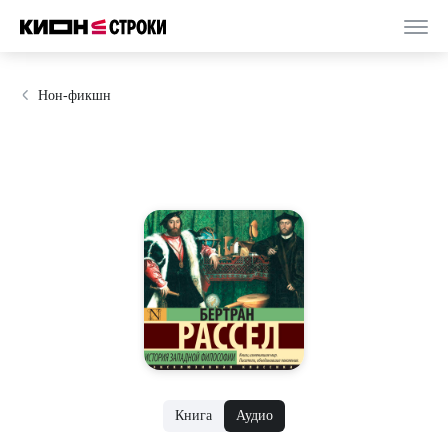
Нон-фикшн
Книга
Аудио