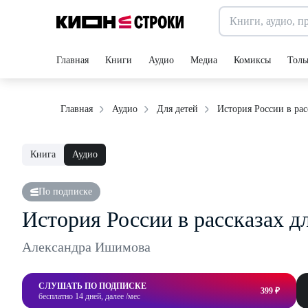
Главная
Книги
Аудио
Медиа
Комиксы
Толь
История России в рас
Главная
Аудио
Для детей
Книга
Аудио
По подписке
История России в рассказах д
Александра Ишимова
СЛУШАТЬ ПО ПОДПИСКЕ
399 ₽
бесплатно 14 дней, далее /мес