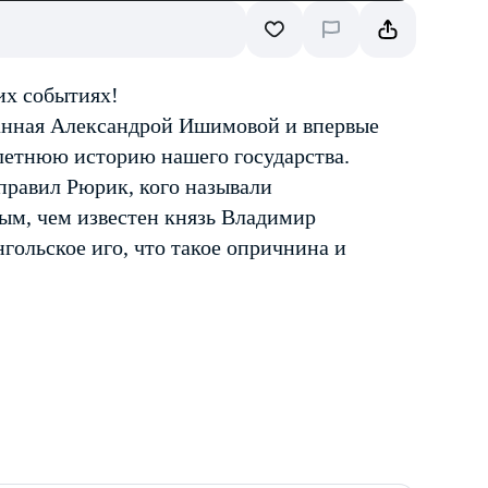
их событиях!
санная Александрой Ишимовой и впервые
елетнюю историю нашего государства.
 правил Рюрик, кого называли
ным, чем известен князь Владимир
нгольское иго, что такое опричнина и