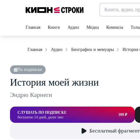
Главная
Книги
Аудио
Медиа
Комиксы
Толь
История
Главная
Аудио
Биографии и мемуары
По подписке
История моей жизни
Эндрю Карнеги
СЛУШАТЬ ПО ПОДПИСКЕ
399 ₽
бесплатно 14 дней, далее /мес
Бесплатный фрагмент