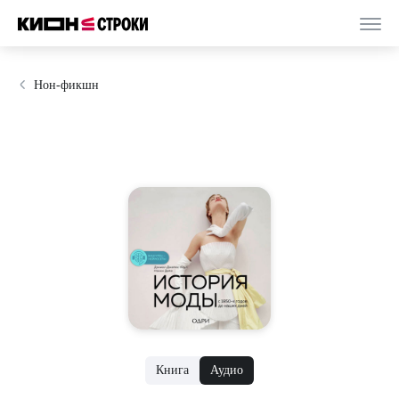
Нон-фикшн
Книга
Аудио