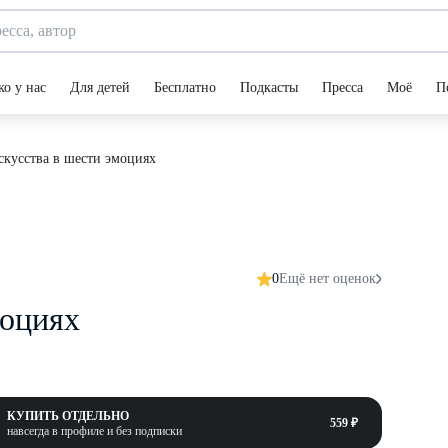
ко у нас
Для детей
Бесплатно
Подкасты
Пресса
Моё
П
скусства в шести эмоциях
0
Ещё нет оценок
моциях
КУПИТЬ ОТДЕЛЬНО
559 ₽
навсегда в профиле и без подписки