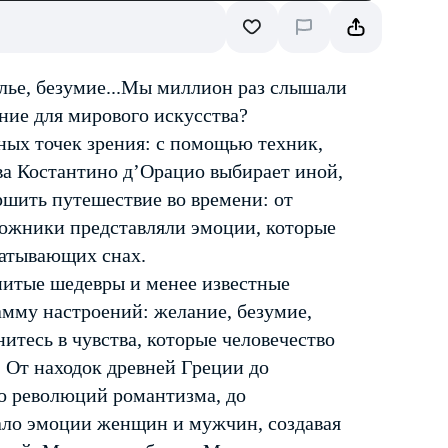
елье, безумие...Мы миллион раз слышали
ение для мирового искусства?
ных точек зрения: с помощью техник,
ва Костантино д’Орацио выбирает иной,
ршить путешествие во времени: от
удожники представляли эмоции, которые
ватывающих снах.
нитые шедевры и менее известные
амму настроений: желание, безумие,
нитесь в чувства, которые человечество
 От находок древней Греции до
до революций романтизма, до
кало эмоции женщин и мужчин, создавая