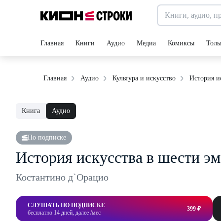
Главная
Книги
Аудио
Медиа
Комиксы
Толь
История и
Главная
Аудио
Культура и искусство
Книга
Аудио
По подписке
История искусства в шести э
Костантино д`Орацио
СЛУШАТЬ ПО ПОДПИСКЕ
399 ₽
бесплатно 14 дней, далее /мес