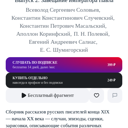
Выпуск 2: Завещание императора Павла
Всеволод Сергеевич Соловьев
,
Константин Константинович Случевский
,
Константин Петрович Масальский
,
Аполлон Коринфский
,
П. Н. Полевой
,
Евгений Андреевич Салиас
,
Е. С. Шумигорский
СЛУШАТЬ ПО ПОДПИСКЕ
399 ₽
бесплатно 14 дней, далее /мес
КУПИТЬ ОТДЕЛЬНО
249 ₽
навсегда в профиле и без подписки
Бесплатный фрагмент
Сборник рассказов русских писателей конца XIX
— начала XX века — случаи, эпизоды, сценки,
зарисовки, описывающие события различных