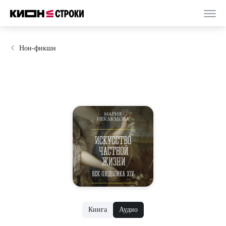
Нон-фикшн
Книга
Аудио